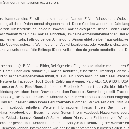
n Standort-Informationen extrahieren.
, kann das eine Einwilligung sein, deinen Namen, E-Mail-Adresse und Website i
ibst, all diese Daten erneut eingeben musst. Diese Cookies werden ein Jahr lang g
etzen, um festzustellen, ob dein Browser Cookies akzeptiert. Dieses Cookie ent
st, werden wir einige Cookies einrichten, um deine Anmeldeinformationen und A
nach einem Jahr. Falls du bei der Anmeldung „Angemeldet bleiben“ auswählst, wi
Cookies gelöscht. Wenn du einen Artikel bearbeitest oder veröffentlichst, wird
 verweist nur auf die Beitrags-ID des Artikels, den du gerade bearbeitet hast. De
beinhalten (z. B. Videos, Bilder, Beiträge etc.). Eingebettete Inhalte von anderen 
 Daten über dich sammeln, Cookies benutzen, zusätzliche Tracking-Dienste vo
raktion mit dem eingebetteten Inhalt, falls du ein Konto hast und auf dieser Webs
n Netzwerks Facebook, 1601 South California Avenue, Palo Alto, CA 94304, USA
f unserer Seite. Eine Übersicht über die Facebook-Plugins finden Sie hier: http:
rbindung zwischen Ihrem Browser und dem Facebook-Server hergestellt. Facebook 
book „Like-Button“ anklicken während Sie in Ihrem Facebook-Account eingeloggt
Besuch unserer Seiten Ihrem Benutzerkonto zuordnen. Wir weisen darauf hin, dass
h Facebook erhalten. Weitere Informationen hierzu finden Sie in der D
 dass Facebook den Besuch unserer Seiten Ihrem Facebook-Nutzerkonto zuord
ese Website benutzt Google AdSense, einen Dienst zum Einbinden von Werbea
 Computer gespeichert werden und die eine Analyse der Benutzung der Website 
b Beacons können Informationen wie der Besucherverkehr auf diesen Seiten a