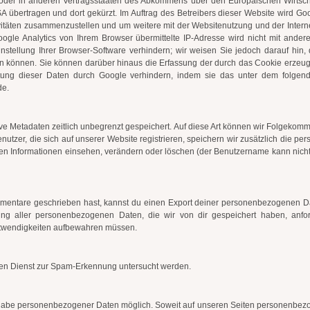
 oder in anderen Vertragsstaaten des Abkommens über den Europäischen Wirtscha
A übertragen und dort gekürzt. Im Auftrag des Betreibers dieser Website wird Go
vitäten zusammenzustellen und um weitere mit der Websitenutzung und der Inte
ogle Analytics von Ihrem Browser übermittelte IP-Adresse wird nicht mit and
tellung Ihrer Browser-Software verhindern; wir weisen Sie jedoch darauf hin, 
en können. Sie können darüber hinaus die Erfassung der durch das Cookie erzeu
eitung dieser Daten durch Google verhindern, indem sie das unter dem folgen
de.
ve Metadaten zeitlich unbegrenzt gespeichert. Auf diese Art können wir Folgekomm
utzer, die sich auf unserer Website registrieren, speichern wir zusätzlich die pers
hen Informationen einsehen, verändern oder löschen (der Benutzername kann nich
mentare geschrieben hast, kannst du einen Export deiner personenbezogenen Date
ung aller personenbezogenen Daten, die wir von dir gespeichert haben, anfor
 Notwendigkeiten aufbewahren müssen.
en Dienst zur Spam-Erkennung untersucht werden.
ngabe personenbezogener Daten möglich. Soweit auf unseren Seiten personenbezog