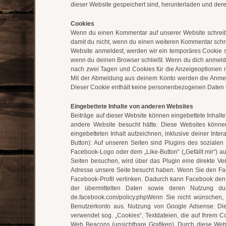
dieser Website gespeichert sind, herunterladen und dere
Cookies
Wenn du einen Kommentar auf unserer Website schreibst
damit du nicht, wenn du einen weiteren Kommentar schre
Website anmeldest, werden wir ein temporäres Cookie s
wenn du deinen Browser schließt. Wenn du dich anmelde
nach zwei Tagen und Cookies für die Anzeigeoptionen 
Mit der Abmeldung aus deinem Konto werden die Anmelde-
Dieser Cookie enthält keine personenbezogenen Daten und
Eingebettete Inhalte von anderen Websites
Beiträge auf dieser Website können eingebettete Inhalte 
andere Website besucht hätte. Diese Websites können
eingebetteten Inhalt aufzeichnen, inklusive deiner Inte
Button): Auf unseren Seiten sind Plugins des soziale
Facebook-Logo oder dem „Like-Button“ („Gefällt mir“) au
Seiten besuchen, wird über das Plugin eine direkte Ve
Adresse unsere Seite besucht haben. Wenn Sie den Face
Facebook-Profil verlinken. Dadurch kann Facebook den 
der übermittelten Daten sowie deren Nutzung durc
de.facebook.com/policy.phpWenn Sie nicht wünschen,
Benutzerkonto aus. Nutzung von Google Adsense: Di
verwendet sog. „Cookies“, Textdateien, die auf Ihrem
Web Beacons (unsichtbare Grafiken). Durch diese We