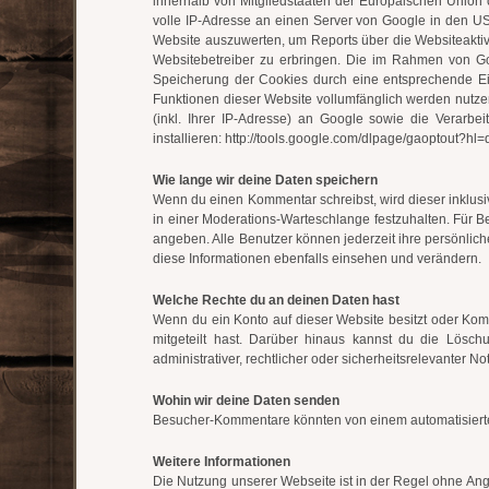
innerhalb von Mitgliedstaaten der Europäischen Union
volle IP-Adresse an einen Server von Google in den US
Website auszuwerten, um Reports über die Websiteakti
Websitebetreiber zu erbringen. Die im Rahmen von Go
Speicherung der Cookies durch eine entsprechende Eins
Funktionen dieser Website vollumfänglich werden nutz
(inkl. Ihrer IP-Adresse) an Google sowie die Verarb
installieren: http://tools.google.com/dlpage/gaoptout?hl=
Wie lange wir deine Daten speichern
Wenn du einen Kommentar schreibst, wird dieser inklusi
in einer Moderations-Warteschlange festzuhalten. Für Ben
angeben. Alle Benutzer können jederzeit ihre persönlic
diese Informationen ebenfalls einsehen und verändern.
Welche Rechte du an deinen Daten hast
Wenn du ein Konto auf dieser Website besitzt oder Kom
mitgeteilt hast. Darüber hinaus kannst du die Lösch
administrativer, rechtlicher oder sicherheitsrelevanter
Wohin wir deine Daten senden
Besucher-Kommentare könnten von einem automatisiert
Weitere Informationen
Die Nutzung unserer Webseite ist in der Regel ohne A