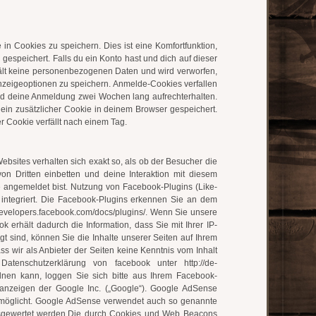
n Cookies zu speichern. Dies ist eine Komfortfunktion,
espeichert. Falls du ein Konto hast und dich auf dieser
hält keine personenbezogenen Daten und wird verworfen,
nzeigeoptionen zu speichern. Anmelde-Cookies verfallen
rd deine Anmeldung zwei Wochen lang aufrechterhalten.
 ein zusätzlicher Cookie in deinem Browser gespeichert.
r Cookie verfällt nach einem Tag.
Websites verhalten sich exakt so, als ob der Besucher die
n Dritten einbetten und deine Interaktion mit diesem
ite angemeldet bist. Nutzung von Facebook-Plugins (Like-
 integriert. Die Facebook-Plugins erkennen Sie an dem
//developers.facebook.com/docs/plugins/. Wenn Sie unsere
erhält dadurch die Information, dass Sie mit Ihrer IP-
 sind, können Sie die Inhalte unserer Seiten auf Ihrem
 wir als Anbieter der Seiten keine Kenntnis vom Inhalt
atenschutzerklärung von facebook unter http://de-
nen kann, loggen Sie sich bitte aus Ihrem Facebook-
nzeigen der Google Inc. („Google“). Google AdSense
ermöglicht. Google AdSense verwendet auch so genannte
usgewertet werden.Die durch Cookies und Web Beacons