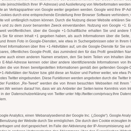
site (einschließlich Ihrer IP-Adresse) und Auslieferung von Werbeformaten werde
le an Vertragspartner von Google weiter gegeben werden. Google wird Ihre IP-Ad
ookies durch eine entsprechende Einstellung Ihrer Browser Software verhindern; wi
te voll umfänglich nutzen können. Durch die Nutzung dieser Website erklären Si
e und zu dem zuvor benannten Zweck einverstanden. Nutzung von Google +1: Erf
weit veröffentlichen. über die Google +1-Schaltfläche erhalten Sie und andere 
ss Sie für einen Inhalt +1 gegeben haben, als auch Informationen über die Seite
nd Ihrem Foto in Google-Diensten, wie etwa in Suchergebnissen oder in Ihrem Go
net Informationen über Ihre +1-Aktivitäten auf, um die Google-Dienste für Sie 
bares, öffentliches Google-Profil, das zumindest den für das Profil gewählten N
me auch einen anderen Namen ersetzen, den Sie beim Teilen von Inhalten über 
e E-Mail-Adresse kennen oder über andere identifizierende Informationen von I
n die von Ihnen bereitgestellten Informationen gemäß den geltenden Google-Da
1-Aktivitäten der Nutzer bzw. gibt diese an Nutzer und Partner weiter, wie etwa 
stes Twitter eingebunden. Diese Funktionen werden angeboten durch die Twitter Inc.
er Funktion „Re-Tweet“ werden die von Ihnen besuchten Webseiten mit Ihrem T
n.Wir weisen darauf hin, dass wir als Anbieter der Seiten keine Kenntnis vom In
 in der Datenschutzerklärung von Twitter unter http://twitter.com/privacy.Ihre Dat
dern.
ogle Analytics, einen Webanalysedienst der Google Inc. („Google“). Google Analyti
Benutzung der Website durch Sie ermöglichen. Die durch den Cookie erzeugten I
rtragen und dort gespeichert. Im Falle der Aktivierung der IP-Anonymisierung auf