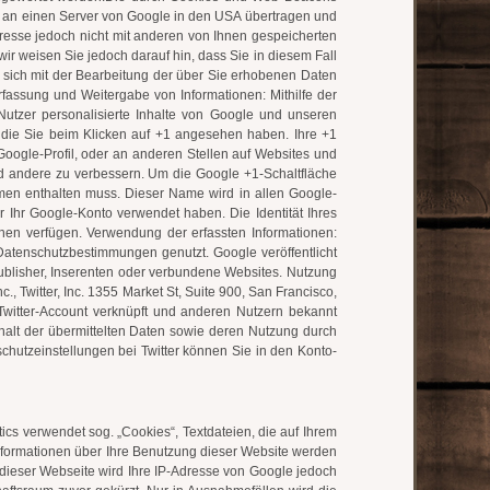
n an einen Server von Google in den USA übertragen und
resse jedoch nicht mit anderen von Ihnen gespeicherten
r weisen Sie jedoch darauf hin, dass Sie in diesem Fall
e sich mit der Bearbeitung der über Sie erhobenen Daten
assung und Weitergabe von Informationen: Mithilfe der
Nutzer personalisierte Inhalte von Google und unseren
, die Sie beim Klicken auf +1 angesehen haben. Ihre +1
ogle-Profil, oder an anderen Stellen auf Websites und
und andere zu verbessern. Um die Google +1-Schaltfläche
amen enthalten muss. Dieser Name wird in allen Google-
Ihr Google-Konto verwendet haben. Die Identität Ihres
hnen verfügen. Verwendung der erfassten Informationen:
tenschutzbestimmungen genutzt. Google veröffentlicht
Publisher, Inserenten oder verbundene Websites. Nutzung
, Twitter, Inc. 1355 Market St, Suite 900, San Francisco,
witter-Account verknüpft und anderen Nutzern bekannt
halt der übermittelten Daten sowie deren Nutzung durch
enschutzeinstellungen bei Twitter können Sie in den Konto-
cs verwendet sog. „Cookies“, Textdateien, die auf Ihrem
nformationen über Ihre Benutzung dieser Website werden
 dieser Webseite wird Ihre IP-Adresse von Google jedoch