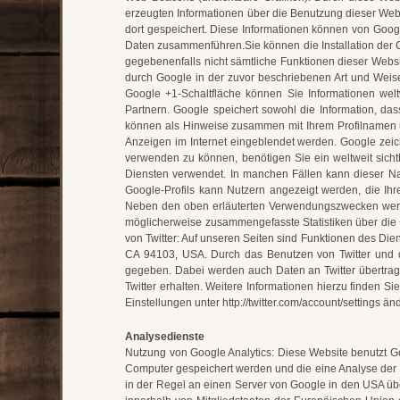
erzeugten Informationen über die Benutzung dieser Web
dort gespeichert. Diese Informationen können von Goog
Daten zusammenführen.Sie können die Installation der C
gegebenenfalls nicht sämtliche Funktionen dieser Websi
durch Google in der zuvor beschriebenen Art und Weis
Google +1-Schaltfläche können Sie Informationen welt
Partnern. Google speichert sowohl die Information, da
können als Hinweise zusammen mit Ihrem Profilnamen u
Anzeigen im Internet eingeblendet werden. Google zeich
verwenden zu können, benötigen Sie ein weltweit sicht
Diensten verwendet. In manchen Fällen kann dieser Na
Google-Profils kann Nutzern angezeigt werden, die Ihr
Neben den oben erläuterten Verwendungszwecken werde
möglicherweise zusammengefasste Statistiken über die +
von Twitter: Auf unseren Seiten sind Funktionen des Dien
CA 94103, USA. Durch das Benutzen von Twitter und d
gegeben. Dabei werden auch Daten an Twitter übertrage
Twitter erhalten. Weitere Informationen hierzu finden Sie
Einstellungen unter http://twitter.com/account/settings än
Analysedienste
Nutzung von Google Analytics: Diese Website benutzt Go
Computer gespeichert werden und die eine Analyse der 
in der Regel an einen Server von Google in den USA übe